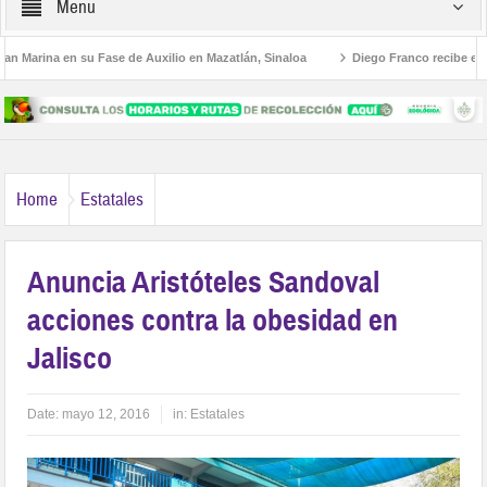
Menu
arina en su Fase de Auxilio en Mazatlán, Sinaloa
Diego Franco recibe encomie
tura Educativa al Estilo Jalisco
Buscan a Violeta y Melissa; viajaron a Puerto V
Home
Estatales
Anuncia Aristóteles Sandoval
acciones contra la obesidad en
Jalisco
Date:
mayo 12, 2016
in:
Estatales