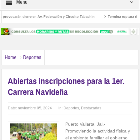
Menu
rovocarán cierre en Av. Federación y Circuito Tabachín
Termina ruptura diplom
del robo a Karely Ruiz
Home
Deportes
Abiertas inscripciones para la 1er.
Carrera Navideña
Date:
noviembre 05, 2024
in:
Deportes
,
Destacadas
Puerto Vallarta, Jal.-
Promoviendo la actividad física y
el ambiente familiar el gobierno